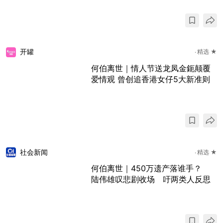
开罐
精选 ★
何伯离世｜情人节送龙凤金鈪颠覆
爱情观 曾创追香港女仔5大新准则
社会新闻
精选 ★
何伯离世｜450万遗产落谁手？
陆伟雄叹悲剧收场 吁两类人反思