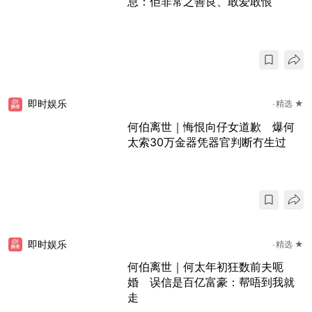
息：佢非常之善良、敢爱敢恨
即时娱乐
精选 ★
何伯离世｜悔恨向仔女道歉 爆何
太索30万金器凭器官判断冇生过
即时娱乐
精选 ★
何伯离世｜何太年初狂数前夫呃
婚 误信是百亿富豪：帮唔到我就
走