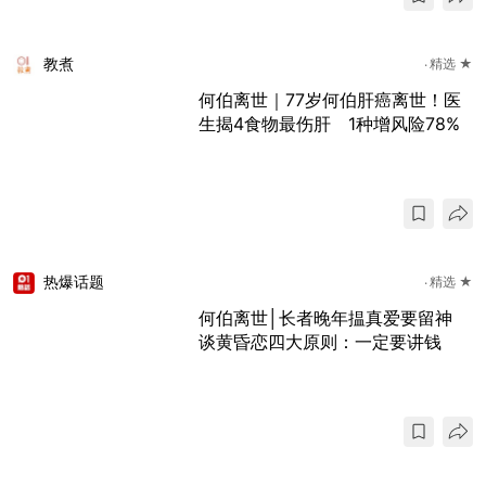
教煮
精选 ★
何伯离世｜77岁何伯肝癌离世！医
生揭4食物最伤肝 1种增风险78%
热爆话题
精选 ★
何伯离世│长者晚年揾真爱要留神
谈黄昏恋四大原则：一定要讲钱