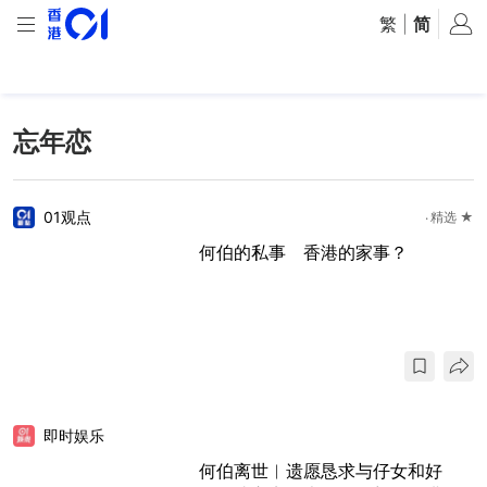
繁
|
简
忘年恋
01观点
精选 ★
何伯的私事 香港的家事？
即时娱乐
何伯离世︱遗愿恳求与仔女和好