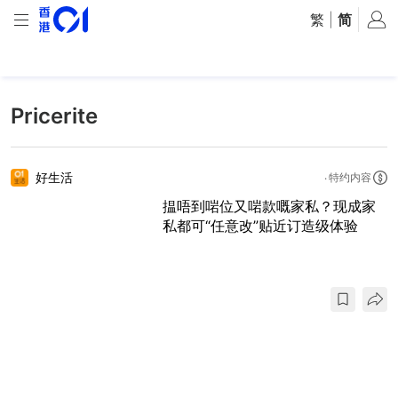
繁
|
简
Pricerite
好生活
特约内容
揾唔到啱位又啱款嘅家私？现成家
私都可“任意改”贴近订造级体验