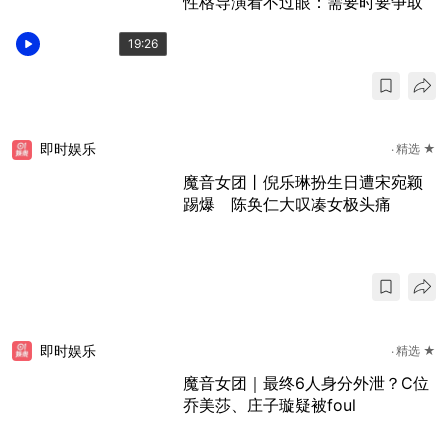
性格导演看不过眼：需要时要争取
19:26
即时娱乐
精选 ★
魔音女团丨倪乐琳扮生日遭宋宛颖
踢爆 陈奂仁大叹凑女极头痛
即时娱乐
精选 ★
魔音女团｜最终6人身分外泄？C位
乔美莎、庄子璇疑被foul