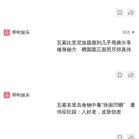
即时娱乐
精选 ★
五索比坚尼放题瘦到几乎甩裤分享
修身秘方 晒囡囡正面照尽得真传
即时娱乐
五索峇里岛食物中毒“块面凹晒” 遭
侍应狂踩：人好老，皮肤劲差