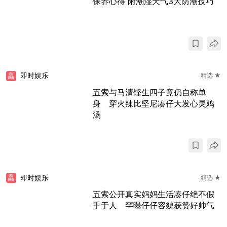
保养心得 附潮湿天气3大防潮技巧
即时娱乐
精选 ★
五索与马清铿生四子竟仍自称单
身 穿火辣比坚尼凑仔大发心灵鸡
汤
即时娱乐
精选 ★
五索公开真实妈妈生活凑仔绝不假
手于人 罕曝仔仔容貌获赞好帅气