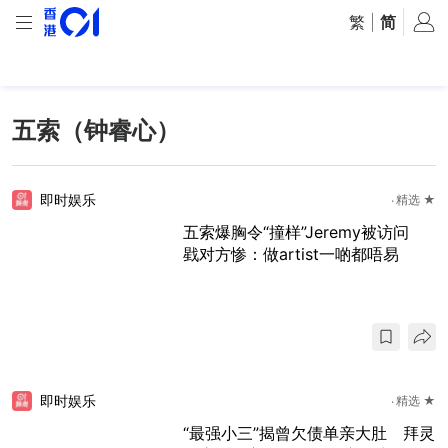
繁
|
简
五索（钟睿心）
即时娱乐
精选 ★
五索爆胸令“撞样”Jeremy被访问
戥对方惨：做artist一啲都唔易
即时娱乐
精选 ★
“最强小三”揭曾欠债单亲大肚 拜灵