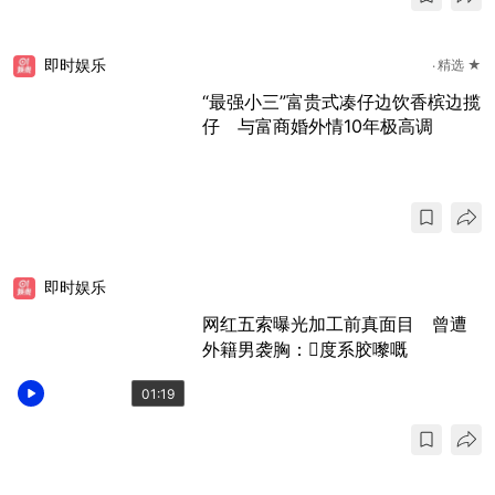
即时娱乐
精选 ★
“最强小三”富贵式凑仔边饮香槟边揽
仔 与富商婚外情10年极高调
即时娱乐
网红五索曝光加工前真面目 曾遭
外籍男袭胸：𠮶度系胶嚟嘅
01:19