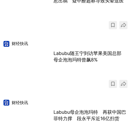
惹出祸 疑甲醛超标导致头晕送医
财经快讯
Labubu随王宁到访苹果美国总部
母企泡泡玛特曾飙8%
财经快讯
Labubu母企泡泡玛特 再获中国巴
菲特力撑 段永平斥近16亿扫货