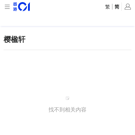
繁
|
简
樱楹轩
找不到相关内容