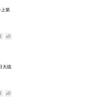
升上第
日大战