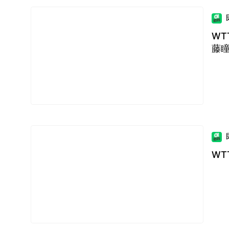
WT
藤
W