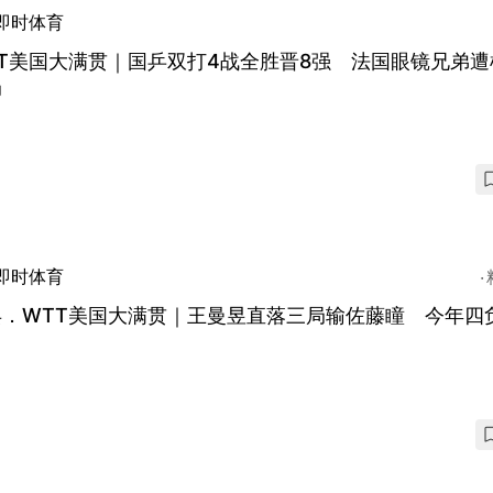
即时体育
T美国大满贯｜国乒双打4战全胜晋8强 法国眼镜兄弟遭
局
即时体育
乓．WTT美国大满贯｜王曼昱直落三局输佐藤瞳 今年四