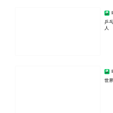
乒
人
世