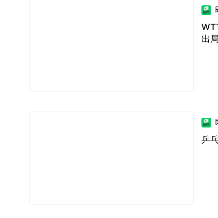
WT
出
乒