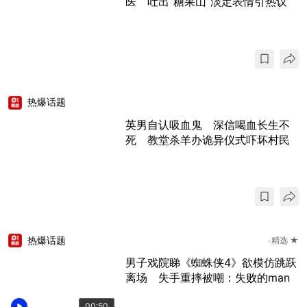
医 吐出“糖果山”淡定表情引热议
热爆话题
英男自认吸血鬼 深信喝血长生不
死 教堂杀羊办诡异仪式吓坏村民
热爆话题
精选 ★
男子戏院睇《蜘蛛侠4》欲模仿跳跃
离场 失手重摔被嘲：失败的man
00:50