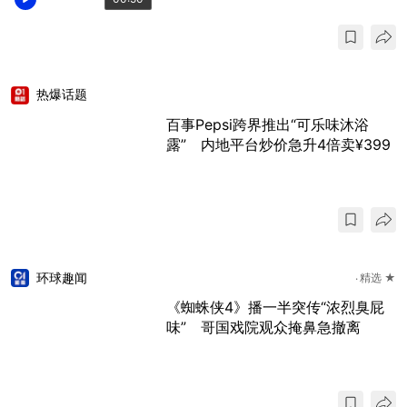
热爆话题
百事Pepsi跨界推出“可乐味沐浴
露” 内地平台炒价急升4倍卖¥399
环球趣闻
精选 ★
《蜘蛛侠4》播一半突传“浓烈臭屁
味” 哥国戏院观众掩鼻急撤离