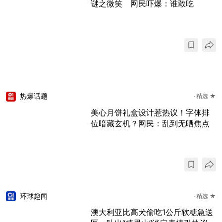
谜之微笑 网民吓爆：谁敢吃
热爆话题
精选 ★
美心月饼礼盒设计惹热议！字体排
位暗藏玄机？网民：乱到无晒焦点
环球趣闻
精选 ★
澳大利亚比高犬偷吃1公斤软糖急送