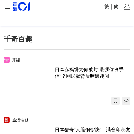
繁
|
简
千奇百趣
开罐
日本赤福饼为何被封“最强偷食手
信”？网民揭背后暗黑趣闻
热爆话题
日本猎奇“人脸铜锣烧” 满盒印亲友