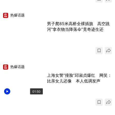
热爆话题
男子爬85米高桥全裸插旗 高空跳
河“拿衣物当降落伞”竟奇迹生还
热爆话题
上海女警“撞脸”邱淑贞爆红 网笑：
比亲女儿还像 本人低调发声
01:50