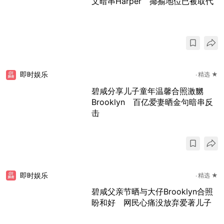
文暗串Harper 揶揄地位已被取代
即时娱乐
精选 ★
碧咸分享儿子童年温馨合照激嬲
Brooklyn 百亿爱妻晒金句暗串反
击
即时娱乐
精选 ★
碧咸父亲节晒与大仔Brooklyn合照
盼和好 网民心痛没放弃爱著儿子