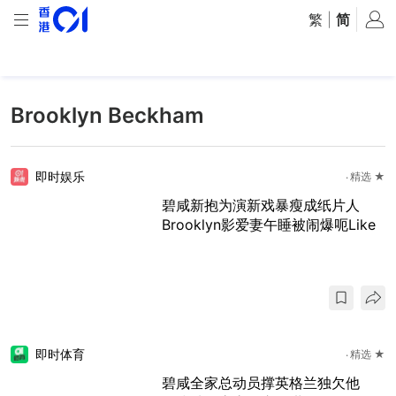
繁
|
简
Brooklyn Beckham
即时娱乐
精选 ★
碧咸新抱为演新戏暴瘦成纸片人
Brooklyn影爱妻午睡被闹爆呃Like
即时体育
精选 ★
碧咸全家总动员撑英格兰独欠他