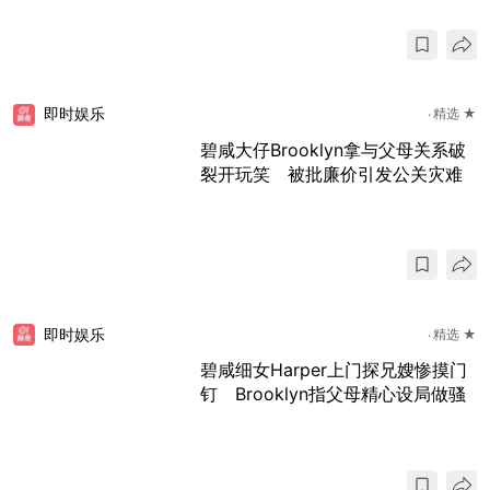
即时娱乐
精选 ★
碧咸大仔Brooklyn拿与父母关系破
裂开玩笑 被批廉价引发公关灾难
即时娱乐
精选 ★
碧咸细女Harper上门探兄嫂惨摸门
钉 Brooklyn指父母精心设局做骚