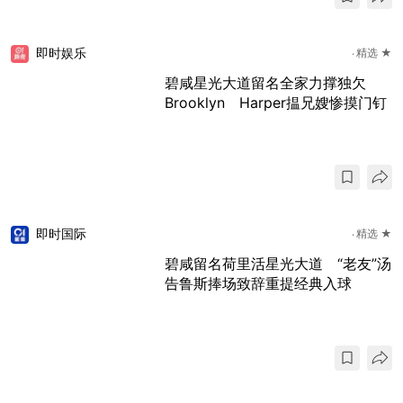
即时娱乐
精选 ★
碧咸星光大道留名全家力撑独欠
Brooklyn Harper揾兄嫂惨摸门钉
即时国际
精选 ★
碧咸留名荷里活星光大道 “老友”汤
告鲁斯捧场致辞重提经典入球