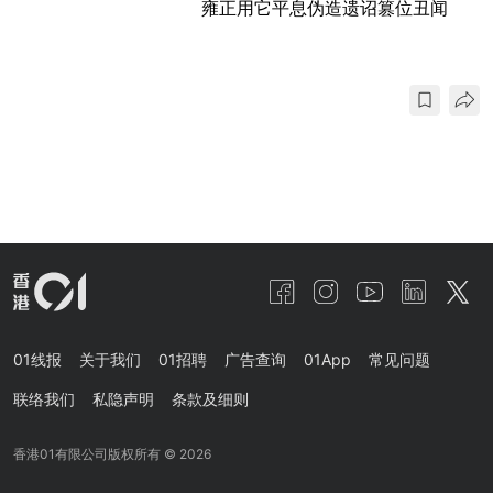
雍正用它平息伪造遗诏篡位丑闻
01线报
关于我们
01招聘
广告查询
01App
常见问题
联络我们
私隐声明
条款及细则
香港01有限公司版权所有 ©
2026