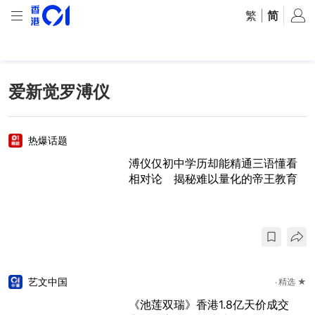
繁
|
简
爱新觉罗溥仪
热爆话题
溥仪仅初中学历却能精通三语懂看
相对论 揭秘难以量化的帝王教育
艺文中国
精选 ★
《池莲双瑞》香港1.8亿天价成交