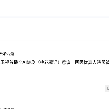
热爆话题
徽卫视首播全AI短剧《桃花潭记》惹议 网民忧真人演员