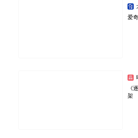
爱奇
《
架