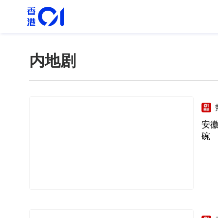
内地剧
安
碗