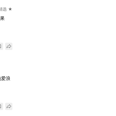
精选 ★
效果
纯爱浪