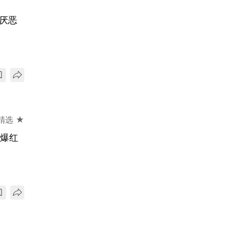
性厌恶
精选 ★
夜爆红