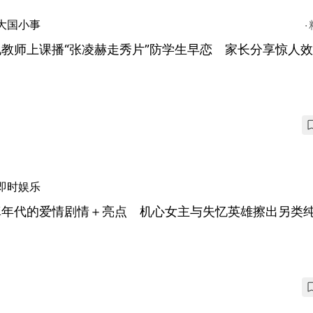
大国小事
教师上课播“张凌赫走秀片”防学生早恋 家长分享惊人
即时娱乐
真年代的爱情剧情＋亮点 机心女主与失忆英雄擦出另类