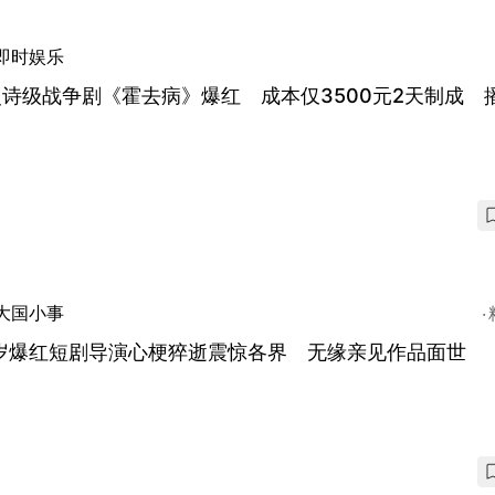
即时娱乐
史诗级战争剧《霍去病》爆红 成本仅3500元2天制成 
大国小事
3岁爆红短剧导演心梗猝逝震惊各界 无缘亲见作品面世