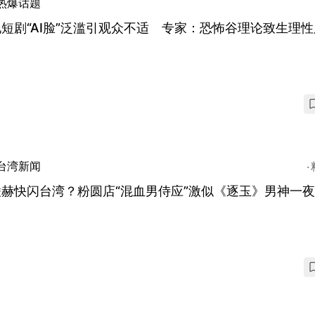
热爆话题
短剧“AI脸”泛滥引观众不适 专家：恐怖谷理论致生理
台湾新闻
凌赫快闪台湾？粉圆店“混血男侍应”激似《逐玉》男神一