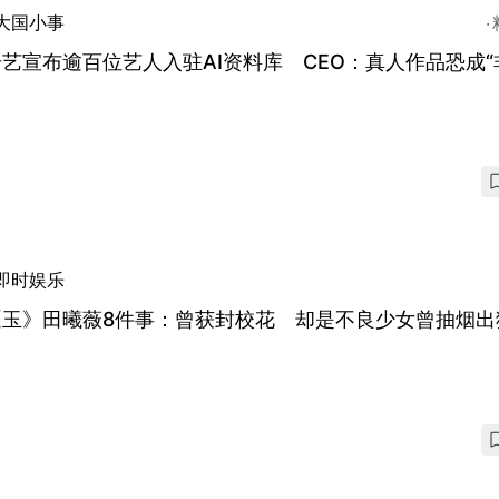
大国小事
艺宣布逾百位艺人入驻AI资料库 CEO：真人作品恐成“
即时娱乐
逐玉》田曦薇8件事：曾获封校花 却是不良少女曾抽烟出