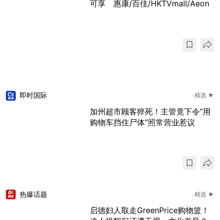
可享 惠康/百佳/HKTVmall/Aeon
即时国际
精选 ★
加州超市顾客猝死！主管竟下令“用
购物车挡住尸体”照常营业惹议
热爆话题
精选 ★
启德妇人取走GreenPrice购物篮！