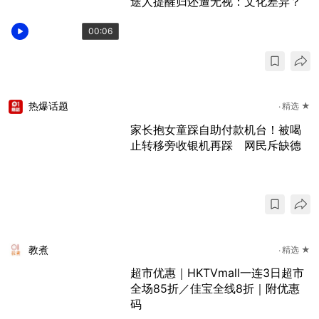
途人提醒归还遭无视：文化差异？
00:06
热爆话题
精选 ★
家长抱女童踩自助付款机台！被喝
止转移旁收银机再踩 网民斥缺德
教煮
精选 ★
超市优惠｜HKTVmall一连3日超市
全场85折／佳宝全线8折｜附优惠
码