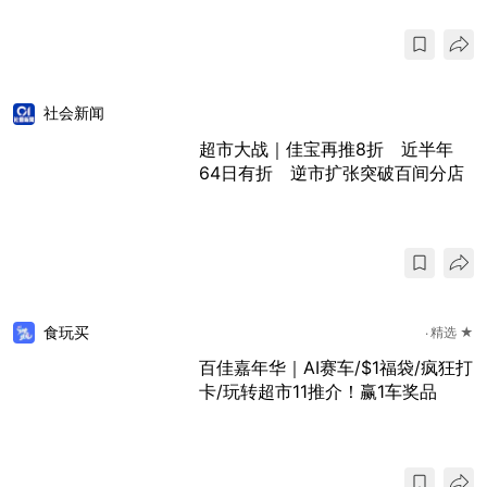
社会新闻
超市大战｜佳宝再推8折 近半年
64日有折 逆市扩张突破百间分店
食玩买
精选 ★
百佳嘉年华｜AI赛车/$1福袋/疯狂打
卡/玩转超市11推介！赢1车奖品