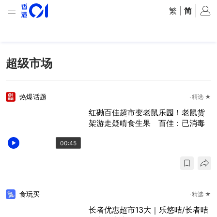
繁
|
简
超级市场
热爆话题
精选 ★
红磡百佳超市变老鼠乐园！老鼠货
架游走疑啃食生果 百佳：已消毒
00:45
食玩买
精选 ★
长者优惠超市13大｜乐悠咭/长者咭