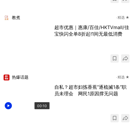
教煮
精选 ★
超市优惠｜惠康/百佳/HKTVmall/佳
宝快闪全单8折起!1间无最低消费
热爆话题
精选 ★
自私？超市妇拣香蕉“逐梳搣1条”职
员未理会 网民1原因撑无问题
00:10