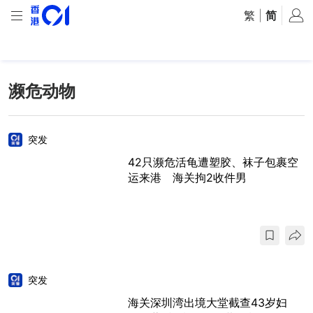
繁
|
简
濒危动物
突发
42只濒危活龟遭塑胶、袜子包裹空
运来港 海关拘2收件男
突发
海关深圳湾出境大堂截查43岁妇