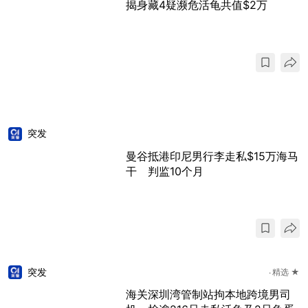
揭身藏4疑濒危活龟共值$2万
突发
曼谷抵港印尼男行李走私$15万海马
干 判监10个月
突发
精选 ★
海关深圳湾管制站拘本地跨境男司