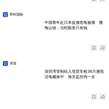
即时国际
中国青年赴日本捉濒危龟被捕 懊
悔认错：当时眼里只有钱
突发
深圳湾管制站入境货车检36只濒危
活龟藏袜中 海关监控拘一女