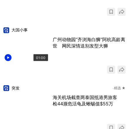
大国小事
广州动物园“齐浏海白狮”阿杭高龄离
世 网民深情送别发型大狮
01:00
突发
精选 ★
海关机场截查两泰国抵港男旅客
检44濒危活龟及蜥蜴值$55万