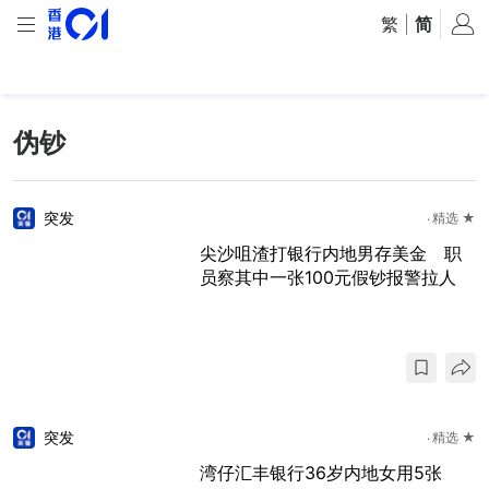
繁
|
简
伪钞
突发
精选 ★
尖沙咀渣打银行内地男存美金 职
员察其中一张100元假钞报警拉人
突发
精选 ★
湾仔汇丰银行36岁内地女用5张