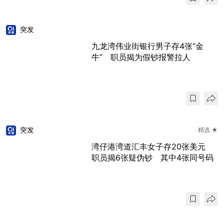
突发
九龙湾伟业街银行男子存4张“金
牛” 职员揭为假钞报警拉人
突发
精选 ★
湾仔港湾道汇丰女子存20张美元
职员揭6张疑伪钞 其中4张同号码