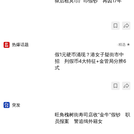
狱后租冥币厂印假钞 再囚17年
热爆话题
精选 ★
假1元硬币涌现？港女子疑街市中
招 列假币4大特征+金管局分辨6
式
突发
旺角槐树街寿司店收“金牛”假钞 职
员报案 警追缉外籍女