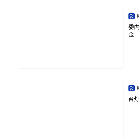
委内
金
台