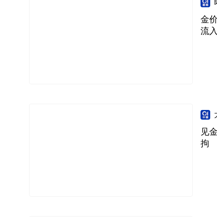
金价
流
见
拘