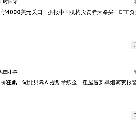
即时国际
守4000美元关口 据报中国机构投资者大举买 ETF资
入
大国小事
金价狂飙 湖北男靠AI规划学炼金 租屋冒刺鼻烟雾惹报