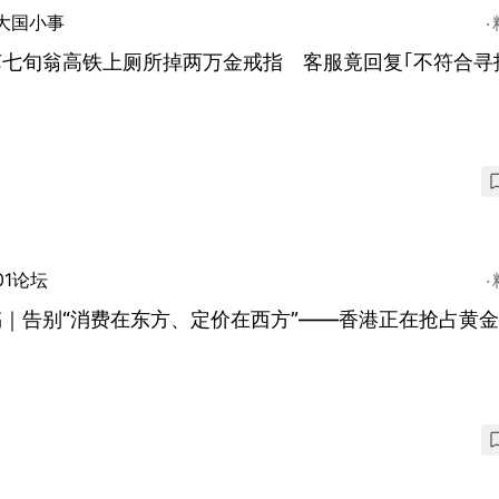
大国小事
苏七旬翁高铁上厕所掉两万金戒指 客服竟回复｢不符合寻
01论坛
稿｜告别“消费在东方、定价在西方”——香港正在抢占黄