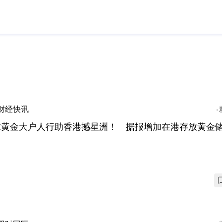
财经快讯
球黄金大户人行助香港撼星洲！ 据报增加在港存放黄金