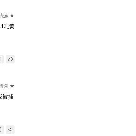
精选 ★
1吨黄
精选 ★
阪被捕