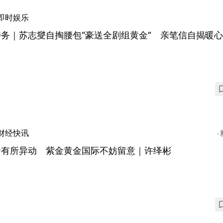
即时娱乐
特务｜苏志燮自掏腰包“豪送全剧组黄金” 亲笔信自揭暖
财经快讯
价有所异动 紫金黄金国际不妨留意｜许绎彬