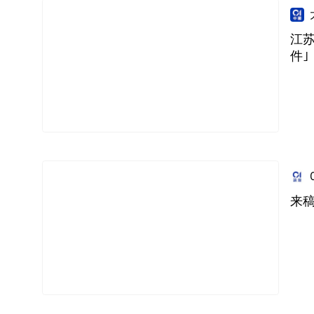
江
件｣
来