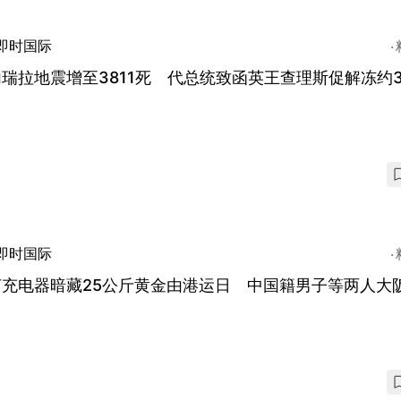
即时国际
瑞拉地震增至3811死 代总统致函英王查理斯促解冻约3
即时国际
灯充电器暗藏25公斤黄金由港运日 中国籍男子等两人大