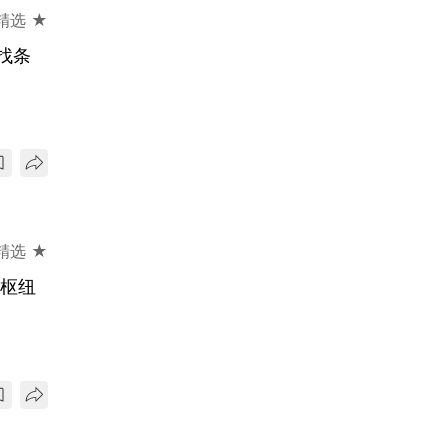
精选 ★
找条
精选 ★
金枢纽