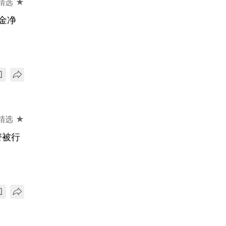
精选 ★
金净
精选 ★
警被行