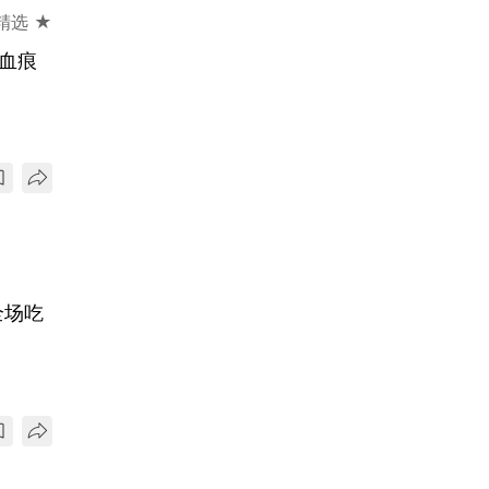
精选 ★
血痕
全场吃