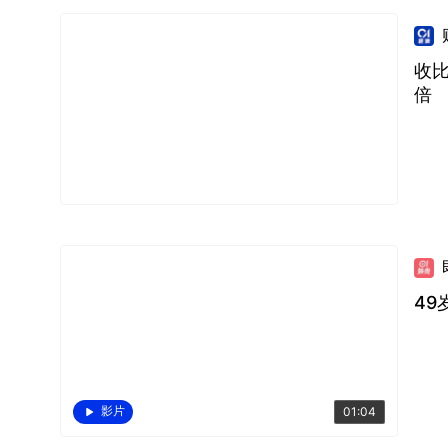
收
倍
4
影片
01:04