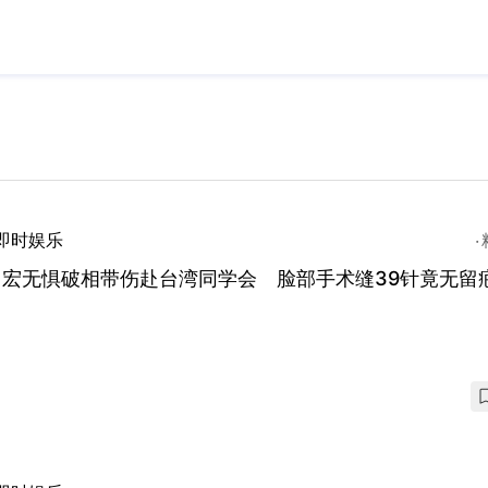
即时娱乐
力宏无惧破相带伤赴台湾同学会 脸部手术缝39针竟无留