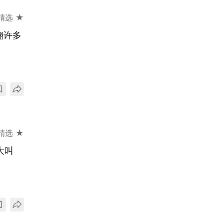
精选 ★
翻许多
精选 ★
大叫