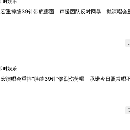
即时娱乐
力宏重摔缝39针带疤露面 声援团队反对网暴 抛演唱会
即时娱乐
宏演唱会重摔“脸缝39针”惨烈伤势曝 承诺今日照常唱