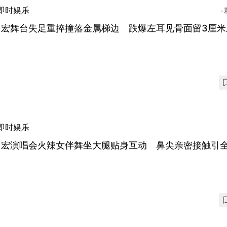
即时娱乐
力宏舞台失足重捽撞落金属梯边 跌爆左耳见骨面留3厘米
即时娱乐
力宏演唱会火辣女伴舞坐大腿贴身互动 鼻尖亲密接触引