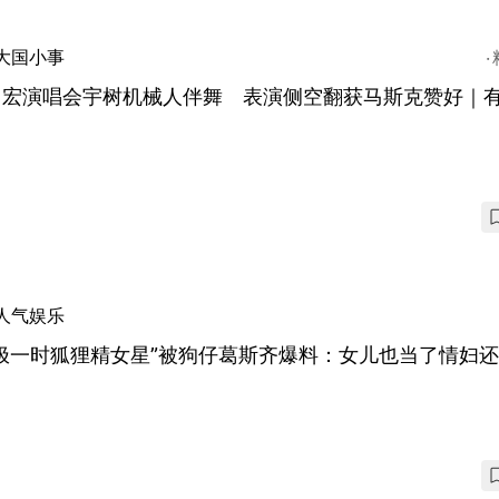
大国小事
力宏演唱会宇树机械人伴舞 表演侧空翻获马斯克赞好｜
人气娱乐
红极一时狐狸精女星”被狗仔葛斯齐爆料：女儿也当了情妇