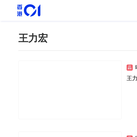
王力宏
王