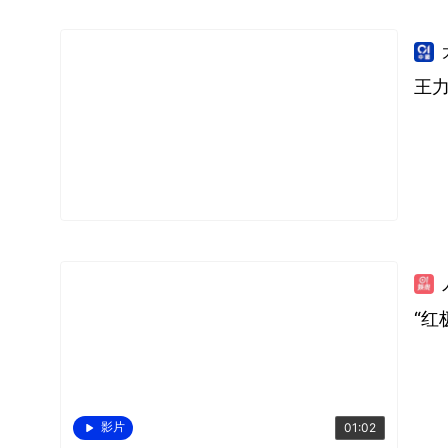
王
“
影片
01:02