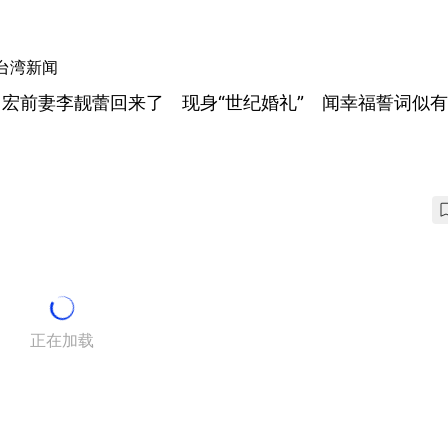
台湾新闻
力宏前妻李靓蕾回来了 现身“世纪婚礼” 闻幸福誓词似
正在加载