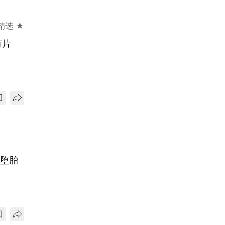
精选 ★
有片
还堕胎