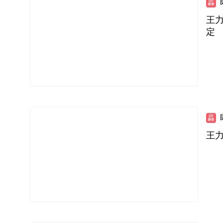
王
定
王力