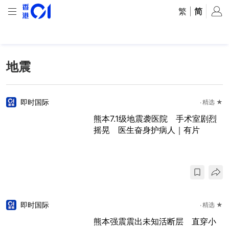
繁
|
简
地震
即时国际
精选 ★
熊本7.1级地震袭医院 手术室剧烈
摇晃 医生奋身护病人｜有片
即时国际
精选 ★
熊本强震震出未知活断层 直穿小