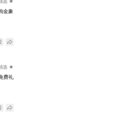
精选 ★
换购金象
精选 ★
行免费礼