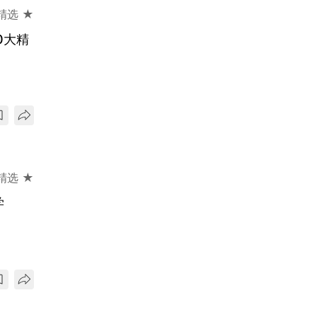
精选 ★
0大精
精选 ★
学