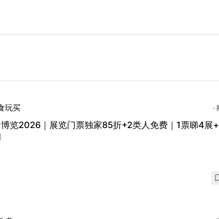
食玩买
博览2026｜展览门票独家85折+2类人免费｜1票睇4展
期