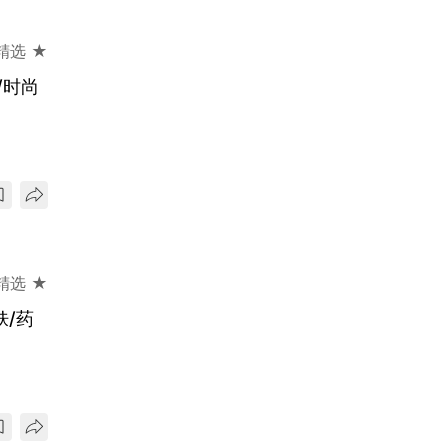
精选 ★
/时尚
精选 ★
肤/药