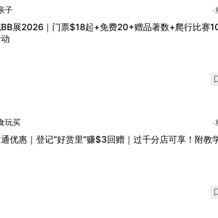
亲子
BB展2026｜门票$18起+免费20+赠品著数+爬行比赛1
活动
食玩买
通优惠｜登记“好赏里”赚$3回赠｜过千分店可享！附教