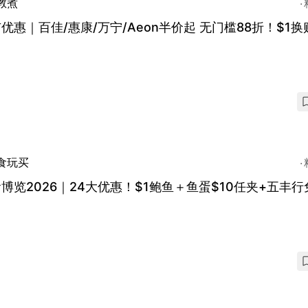
教煮
优惠｜百佳/惠康/万宁/Aeon半价起 无门槛88折！$1
食玩买
博览2026｜24大优惠！$1鲍鱼＋鱼蛋$10任夹+五丰