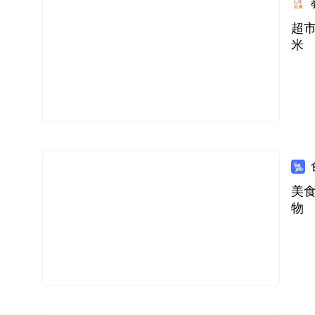
超市
米
美食
物