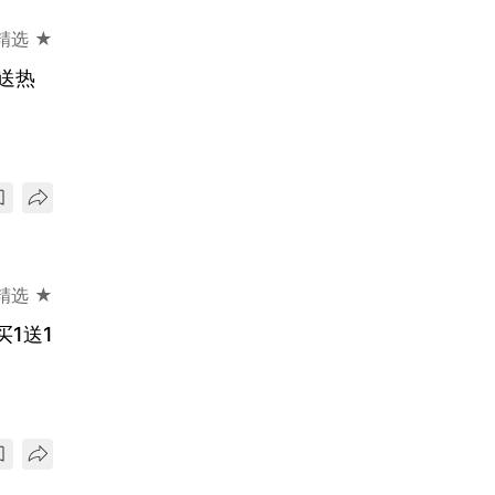
精选 ★
送热
精选 ★
1送1