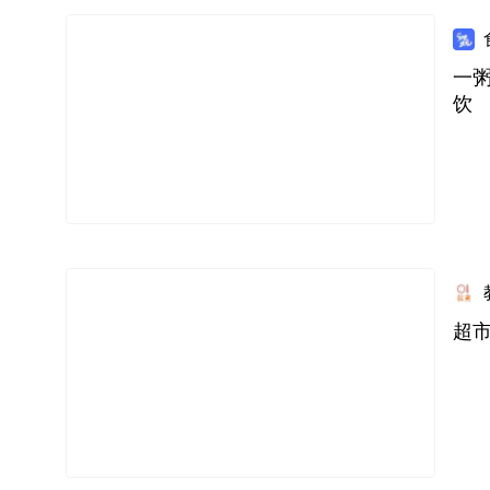
一粥
饮
超市