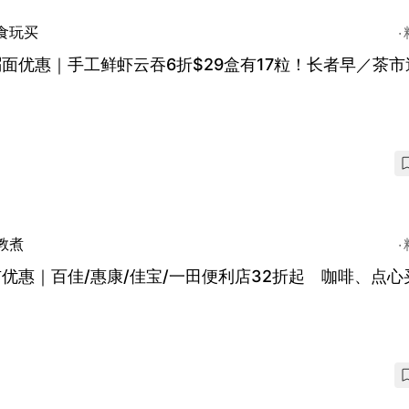
食玩买
面优惠｜手工鲜虾云吞6折$29盒有17粒！长者早／茶市
教煮
优惠｜百佳/惠康/佳宝/一田便利店32折起 咖啡、点心买