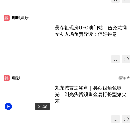
即时娱乐
吴彦祖现身UFC澳门站 伍允龙携
女友入场负责导读︰佢好钟意
电影
精选 ★
九龙城寨之终章｜吴彦祖角色曝
光 剃光头留须重金属打扮型爆尖
东
01:09