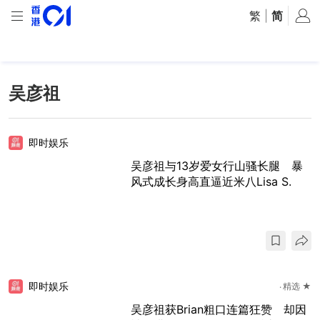
繁
|
简
吴彦祖
即时娱乐
吴彦祖与13岁爱女行山骚长腿 暴
风式成长身高直逼近米八Lisa S.
即时娱乐
精选 ★
吴彦祖获Brian粗口连篇狂赞 却因