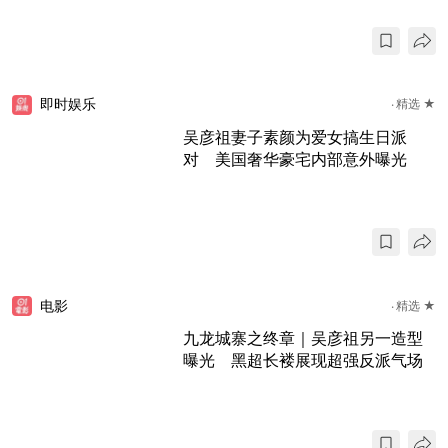
即时娱乐
精选 ★
吴彦祖妻子素颜为爱女搞生日派
对 美国奢华豪宅内部意外曝光
电影
精选 ★
九龙城寨之终章｜吴彦祖另一造型
曝光 黑超长褛展现超强反派气场