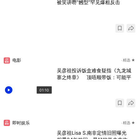
被笑讲嘢“乸型”罕见爆粗反击
电影
精选 ★
吴彦祖投诉饭盒难食疑指《九龙城
寨之终章》 顶唔顺带饭：可能平
01:10
即时娱乐
精选 ★
吴彦祖Lisa S.南非定情旧照曝光