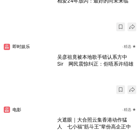
相爱24年放闪：最好的尚未来临
即时娱乐
精选 ★
吴彦祖竟被本地歌手错认系方中
Sir 网民震惊纠正：佢唔系许绍雄
电影
精选 ★
火遮眼｜大合照云集香港动作猛
人 七小福“筋斗王”辈份高企正中