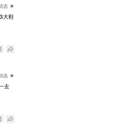
精选 ★
3大鞋
精选 ★
时一去