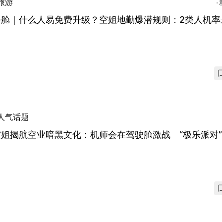
旅游
务舱｜什么人易免费升级？空姐地勤爆潜规则：2类人机率
人气话题
空姐揭航空业暗黑文化：机师会在驾驶舱激战 “极乐派对