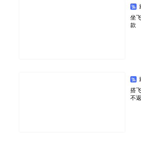
坐飞
款
搭飞
不