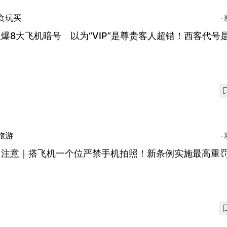
食玩买
爆8大飞机暗号 以为“VIP”是尊贵客人超错！西客代号
旅游
台注意｜搭飞机一个位严禁手机拍照！新条例实施最高重罚