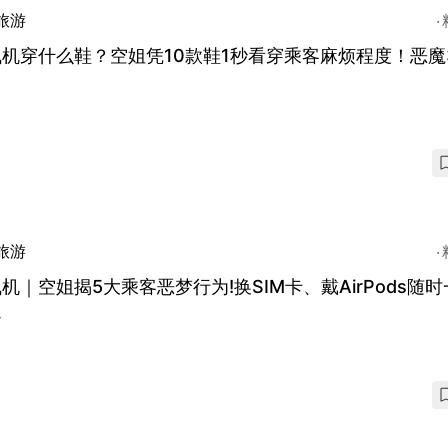
旅游
机穿什么鞋？空姐凭10款鞋1秒看穿乘客麻烦程度！恶魔
旅游
机｜空姐揭5大乘客恶梦行为!换SIM卡、戴AirPods随
返