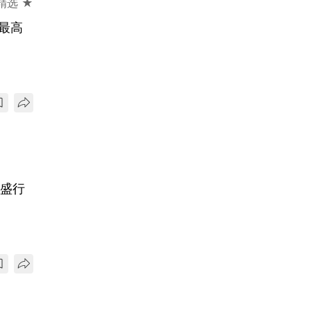
精选 ★
最高
”盛行