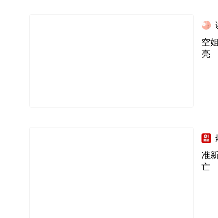
空
亮
准
亡