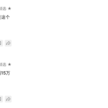
精选 ★
是这个
精选 ★
15万