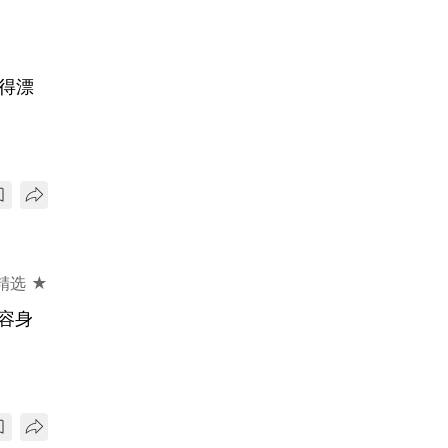
得漂
精选 ★
容身