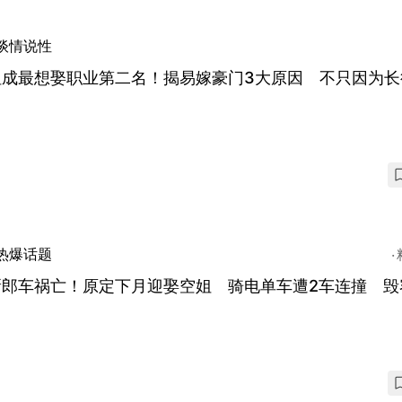
谈情说性
姐成最想娶职业第二名！揭易嫁豪门3大原因 不只因为长
热爆话题
新郎车祸亡！原定下月迎娶空姐 骑电单车遭2车连撞 毁