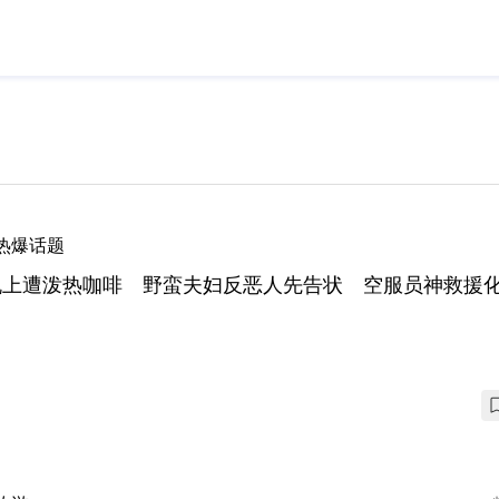
热爆话题
机上遭泼热咖啡 野蛮夫妇反恶人先告状 空服员神救援