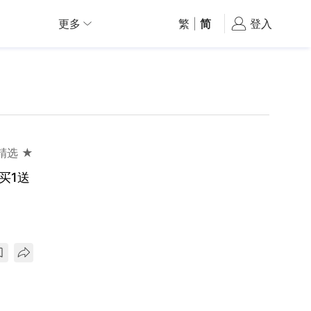
更多
繁
|
简
登入
精选 ★
买1送