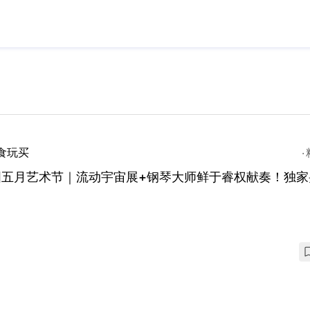
食玩买
国五月艺术节｜流动宇宙展+钢琴大师鲜于睿权献奏！独家