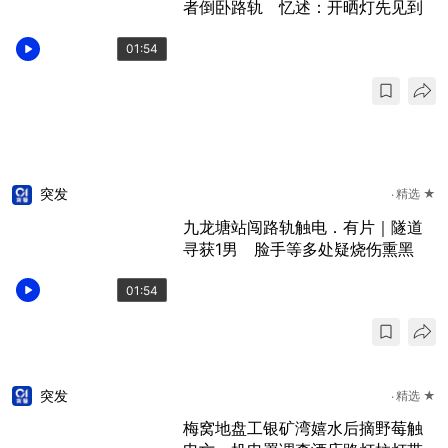
者倒卧路轨 忆述：开晒灯先见到
01:54
突发
精选 ★
九龙塘站闯路轨触电．有片｜隧道
寻获1男 脸手等多处疑烧伤熏黑
01:54
突发
精选 ★
梅窝地盘工银矿湾嬉水后摘野莓触