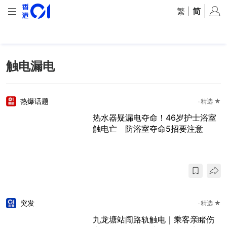
繁
|
简
触电漏电
热爆话题
精选 ★
热水器疑漏电夺命！46岁护士浴室
触电亡 防浴室夺命5招要注意
突发
精选 ★
九龙塘站闯路轨触电｜乘客亲睹伤