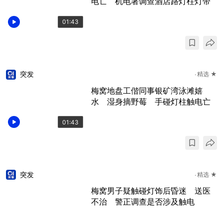
电亡 机电署调查酒店路灯柱灯带
01:43
突发
精选 ★
梅窝地盘工偕同事银矿湾泳滩嬉
水 湿身摘野莓 手碰灯柱触电亡
01:43
突发
精选 ★
梅窝男子疑触碰灯饰后昏迷 送医
不治 警正调查是否涉及触电