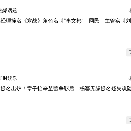
热爆话题
丰经理撞名《寒战》角色名叫“李文彬” 网民：主管实叫
即时娱乐
协提名出炉！章子怡辛芷蕾争影后 杨幂无缘提名疑失魂