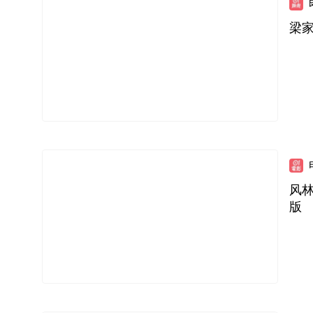
梁
风
版