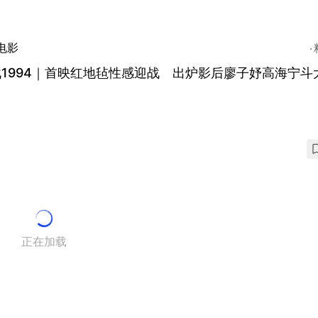
电影
1994｜首映红地毡性感迎战 出炉影后廖子妤高海宁斗
正在加载