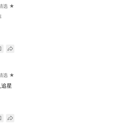
精选 ★
阵
精选 ★
人追星