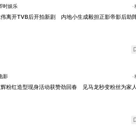
即时娱乐
志伟离开TVB后开拍新剧 内地小生成毅担正影帝影后助
电影
家辉粉红造型现身活动获赞劲回春 见马龙秒变粉丝为家