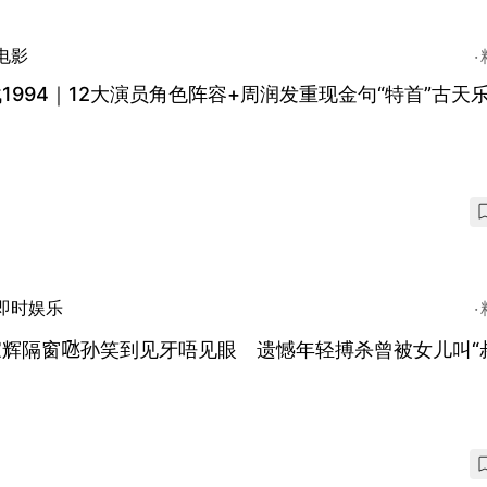
电影
1994｜12大演员角色阵容+周润发重现金句“特首”古天
即时娱乐
辉隔窗𠱁孙笑到见牙唔见眼 遗憾年轻搏杀曾被女儿叫“