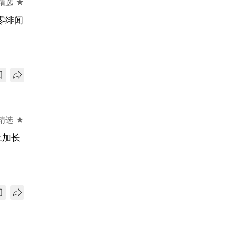
精选 ★
零绯闻
精选 ★
上加长