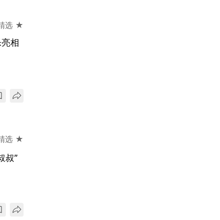
精选 ★
乐亮相
精选 ★
叔叔”