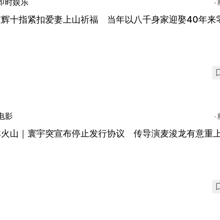
即时娱乐
家辉十指紧扣爱妻上山祈福 当年以八千身家迎娶40年来
电影
林火山｜寰宇突宣布停止发行协议 传导演麦浚龙有意重