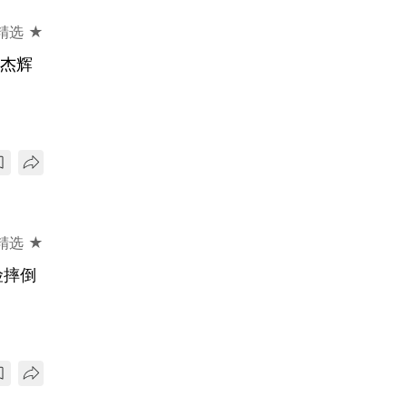
精选 ★
刘杰辉
精选 ★
险摔倒