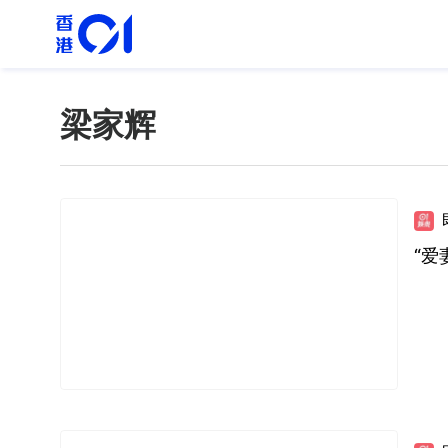
梁家辉
“爱