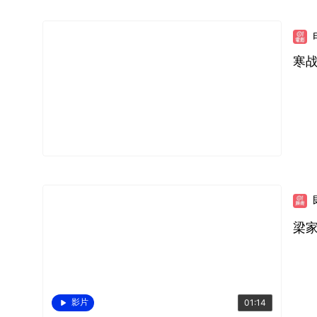
寒战
梁家
影片
01:14