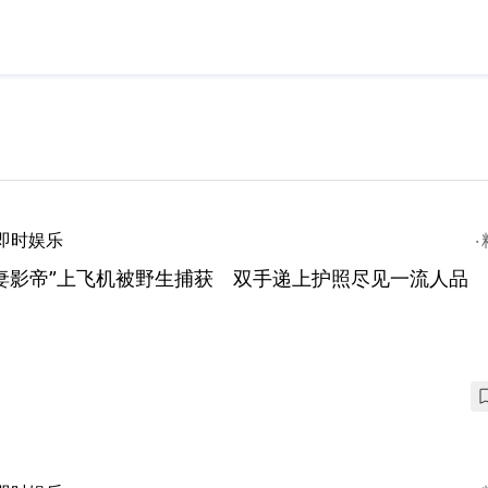
即时娱乐
妻影帝”上飞机被野生捕获 双手递上护照尽见一流人品