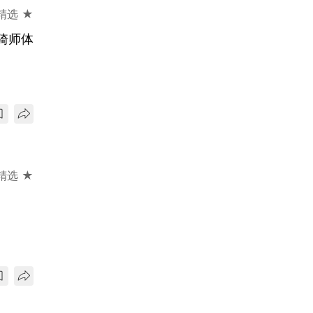
精选 ★
骑师体
精选 ★