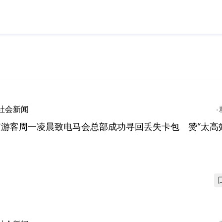
社会新闻
京游客周一凌晨致电马会总部成功寻回丢失卡包 赞“太高