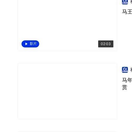
马王
影片
02:03
马
赏