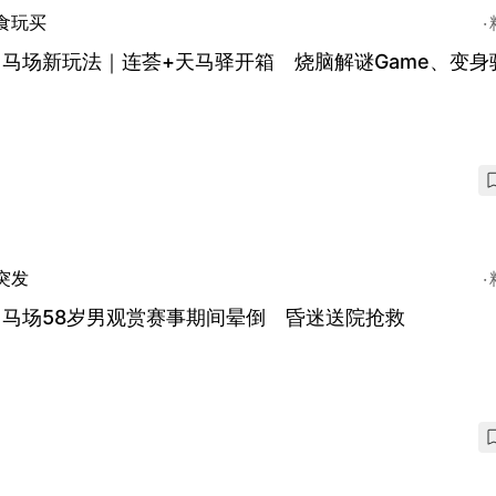
食玩买
马场新玩法｜连荟+天马驿开箱 烧脑解谜Game、变身
突发
田马场58岁男观赏赛事期间晕倒 昏迷送院抢救