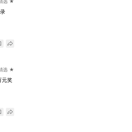
精选 ★
纪录
精选 ★
万元奖