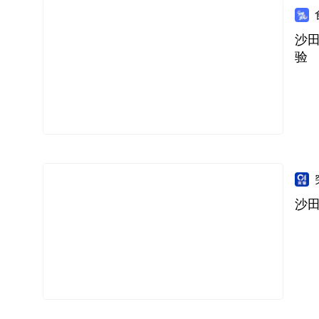
沙田
验
沙