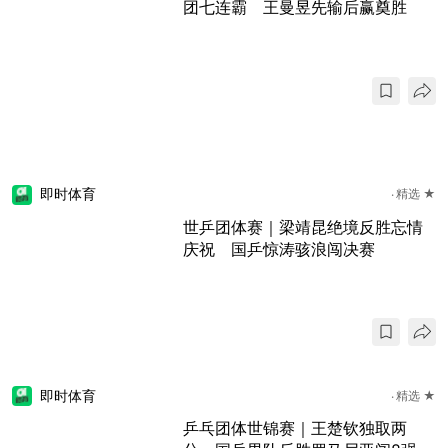
团七连霸 王曼昱先输后赢奠胜
即时体育
精选 ★
世乒团体赛｜梁靖昆绝境反胜忘情
庆祝 国乒惊涛骇浪闯决赛
即时体育
精选 ★
乒乓团体世锦赛｜王楚钦独取两