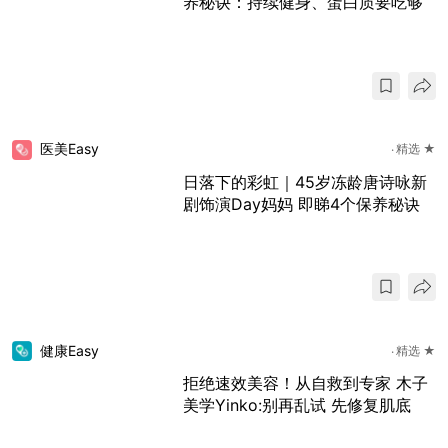
养秘诀：持续健身、蛋白质要吃够
医美Easy
精选 ★
日落下的彩虹｜45岁冻龄唐诗咏新
剧饰演Day妈妈 即睇4个保养秘诀
健康Easy
精选 ★
拒绝速效美容！从自救到专家 木子
美学Yinko:别再乱试 先修复肌底