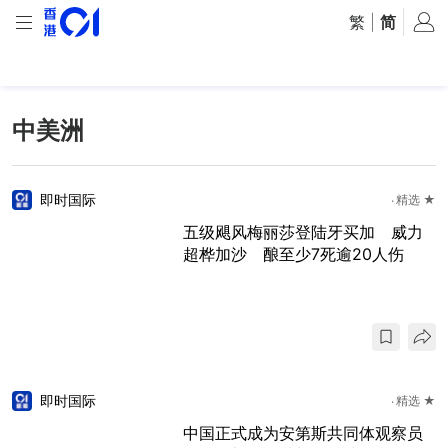
繁
|
简
中美洲
即时国际
精选 ★
五级飓风梅丽莎登陆牙买加 威力
超桦加沙 酿至少7死逾20人伤
即时国际
精选 ★
中国正式成为安第斯共同体观察员