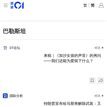
繁
|
简
巴勒斯坦
01论坛
精选 ★
来稿｜《加沙女孩的声音》的拷问
——我们还能为爱留下什么？
国际分析
精选 ★
特朗普宣布哈马斯将解除武装：又