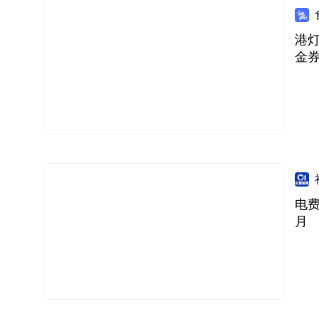
港灯
金
电
月