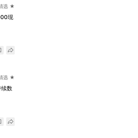
精选 ★
00现
精选 ★
持续数