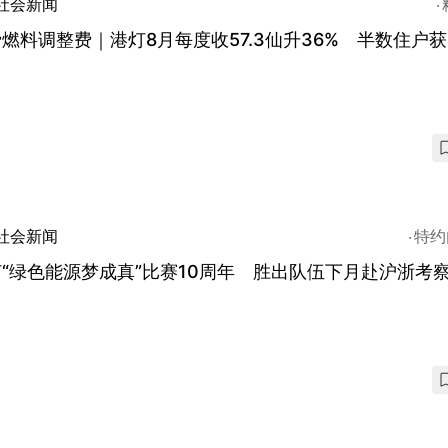
社会新闻
燃料调整费｜港灯8月每度收57.3仙升36% 半数住户获
社会新闻
特约
“绿色能源梦成真”比赛10周年 胜出队伍下月赴沪浙考