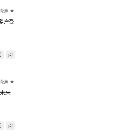
精选 ★
客户受
精选 ★
告未来