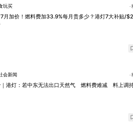
食玩买
7月加价！燃料费加33.9%每月贵多少？港灯7大补贴/$2
券
社会新闻
费｜港灯：若中东无法出口天然气 燃料费难减 料上调