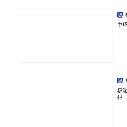
中环
极
报