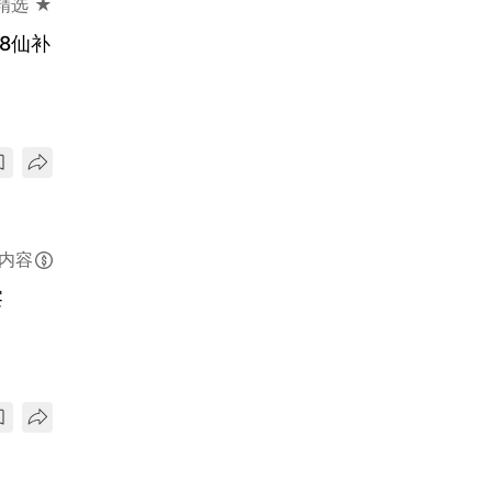
精选 ★
8仙补
内容
察