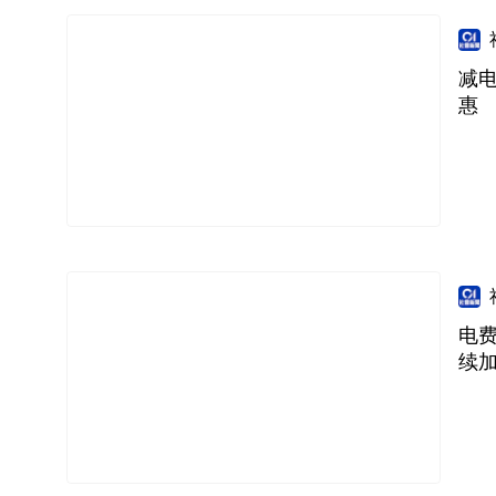
减电
惠
电费
续