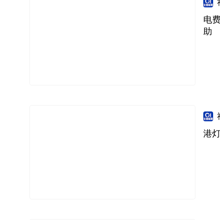
电费
助
港灯