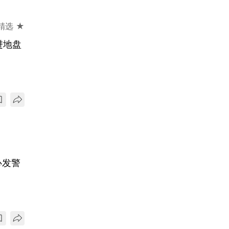
精选 ★
进地盘
心发警