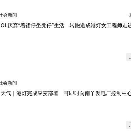
社会新闻
OL厌弃“着裙仔坐凳仔”生活 转跑道成港灯女工程师走
社会新闻
端天气｜港灯完成应变部署 可即时向南丫发电厂控制中