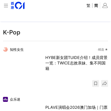
繁
|
简
K-Pop
知性女生
精选 ★
HYBE新女团TUIDE介绍！成员背景
一览：TWICE志效亲妹、集不同国
籍
众乐迷
PLAVE演唱会2026澳门加场｜门票