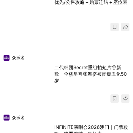
优先/公售攻略＋购票连结＋座位表
众乐迷
二代韩团Secret重组拍短片谷新
歌 全烋星夸张舞姿被闹爆丑化50
岁
众乐迷
INFINITE演唱会2026澳门｜门票攻