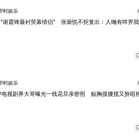
即时娱乐
喻“谢霆锋最衬荧幕情侣” 张燊悦不拒复出：人哋有咩畀
即时娱乐
6岁电视剧界大哥曝光一线花旦亲密照 贴胸摸腰揽又扮咀