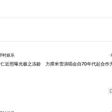
即时娱乐
松仁近照曝光极之冻龄 力撑米雪演唱会自70年代起合作