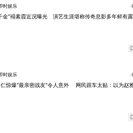
即时娱乐
千金”褟素霞近况曝光 演艺生涯堪称传奇息影多年鲜有
即时娱乐
松仁惊爆“最亲密战友”令人意外 网民跟车太贴：以为赵