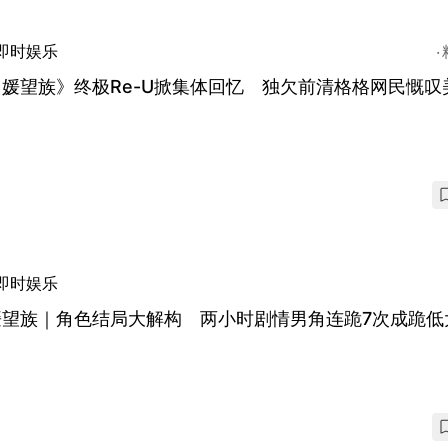
即时娱乐
媛望族》终极Re-U掀集体回忆 独欠前清格格网民慨叹
即时娱乐
媛望族｜角色结局大解构 两小时剧情男角连跪7次成跪低