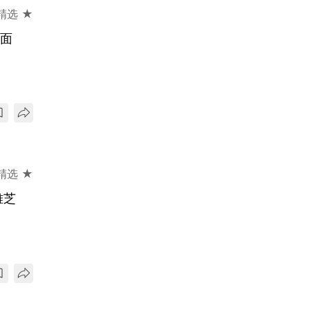
精选 ★
露面
精选 ★
雅芝