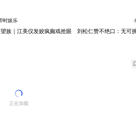
即时娱乐
媛望族｜江美仪发姣疯癫戏抢眼 刘松仁赞不绝口：无可
正在加载