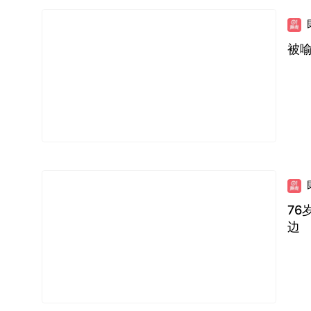
被
7
边