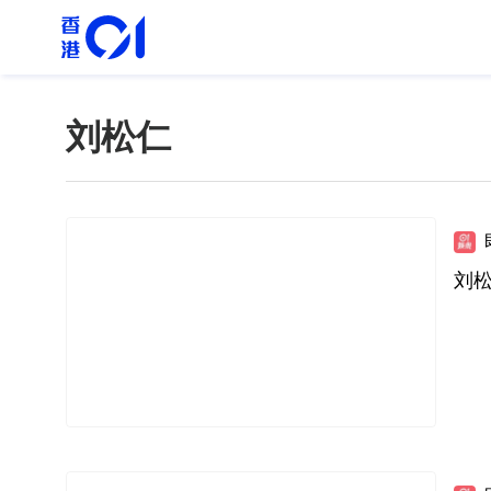
刘松仁
刘