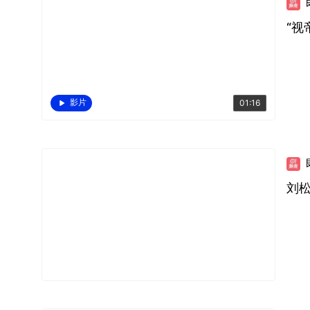
“视
影片
01:16
刘