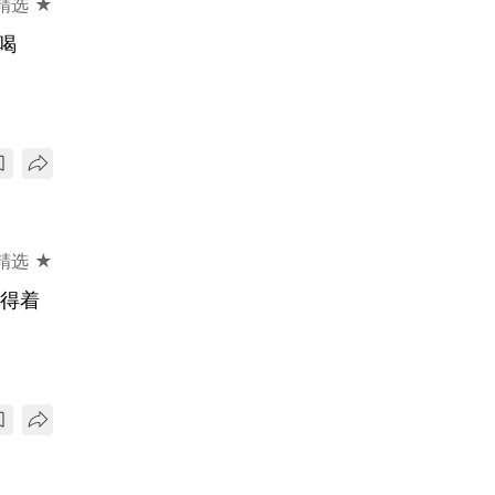
精选 ★
喝
精选 ★
大得着