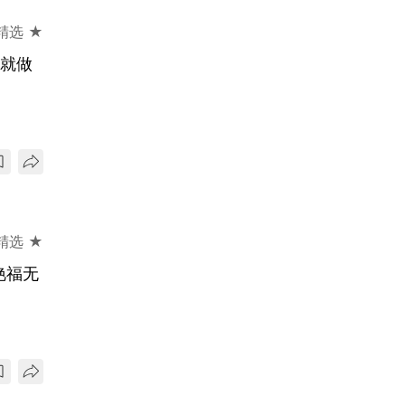
精选 ★
我就做
精选 ★
艳福无