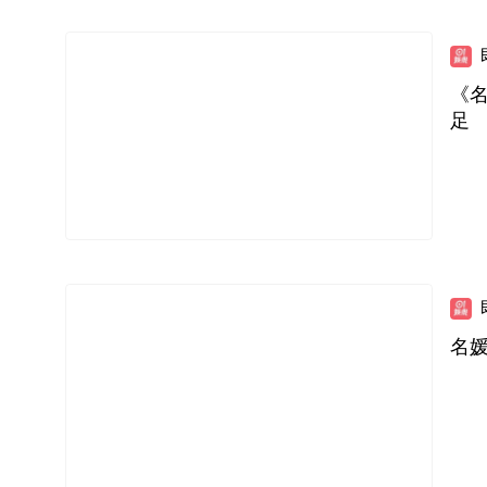
《名
足
名