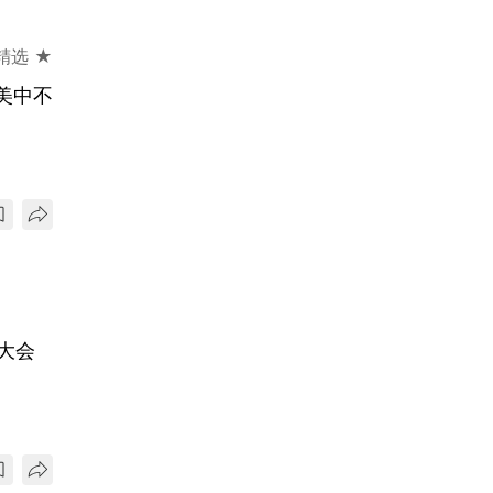
精选 ★
美中不
大会