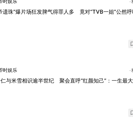
即时娱乐
帝遗珠”爆片场狂发脾气得罪人多 竟对“TVB一姐”公然呼
即时娱乐
松仁与米雪相识逾半世纪 聚会直呼“红颜知己”：一生最