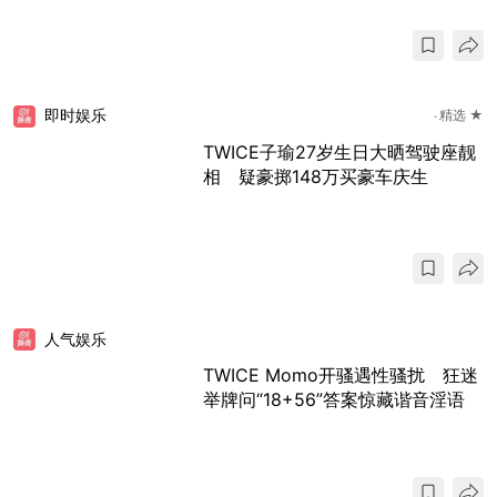
即时娱乐
精选 ★
TWICE子瑜27岁生日大晒驾驶座靓
相 疑豪掷148万买豪车庆生
人气娱乐
TWICE Momo开骚遇性骚扰 狂迷
举牌问“18+56”答案惊藏谐音淫语