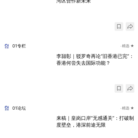
湾区合作新未来
01专栏
精选 ★
李颕彰｜驳罗奇再论“旧香港已完”：
香港何尝失去国际功能？
01论坛
精选 ★
来稿｜皇岗口岸“无感通关”：打破制
度壁垒，港深前途无限