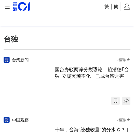
繁
|
简
台独
台湾新闻
精选 ★
国台办驳两岸分裂谬论：赖清德｢台
独｣立场冥顽不化 已成台湾之害
中国观察
精选 ★
十年，台海“统独较量”的分水岭？︱