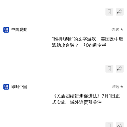
中国观察
精选 ★
“维持现状”的文字游戏 美国反中鹰
派助攻台独？︱张钧凯专栏
即时中国
精选 ★
《民族团结进步促进法》7月1日正
式实施 域外追责引关注