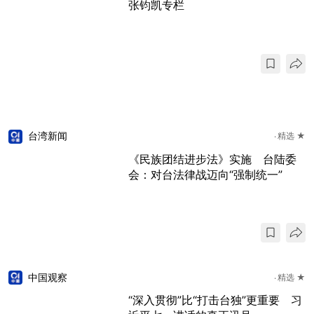
张钧凯专栏
台湾新闻
精选 ★
《民族团结进步法》实施 台陆委
会：对台法律战迈向“强制统一”
中国观察
精选 ★
“深入贯彻”比“打击台独”更重要 习