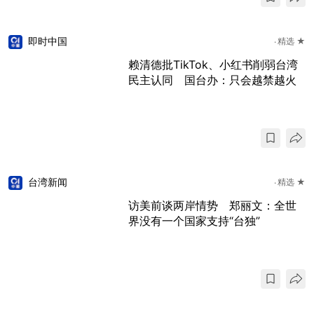
即时中国
精选 ★
赖清德批TikTok、小红书削弱台湾
民主认同 国台办：只会越禁越火
台湾新闻
精选 ★
访美前谈两岸情势 郑丽文：全世
界没有一个国家支持“台独”