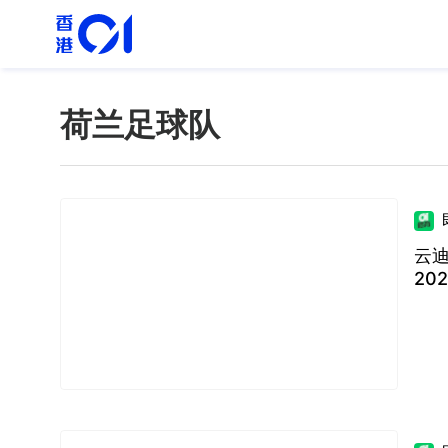
荷兰足球队
云
202