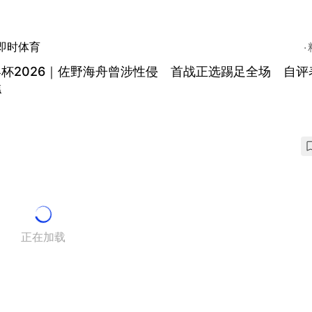
即时体育
杯2026｜佐野海舟曾涉性侵 首战正选踢足全场 自评
糕
正在加载