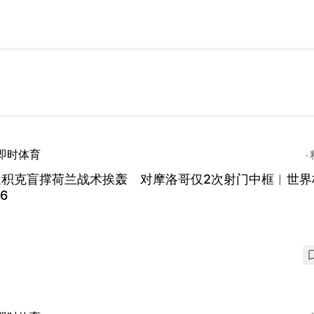
即时体育
迪积克盲撑荷兰战术挨轰 对摩洛哥仅2次射门中框︱世界
6