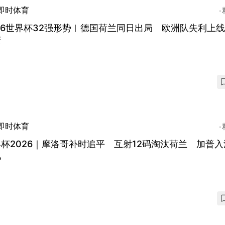
即时体育
26世界杯32强形势︱德国荷兰同日出局 欧洲队失利上
变
即时体育
杯2026｜摩洛哥补时追平 互射12码淘汰荷兰 加普入
儿