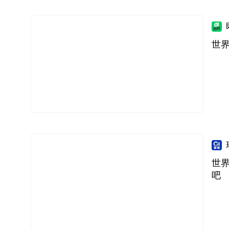
世界
世
吧