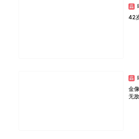
42
金像
无