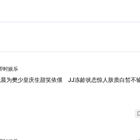
即时娱乐
晓晨为樊少皇庆生甜笑依偎 JJ冻龄状态惊人肤质白皙不