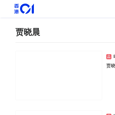
贾晓晨
贾