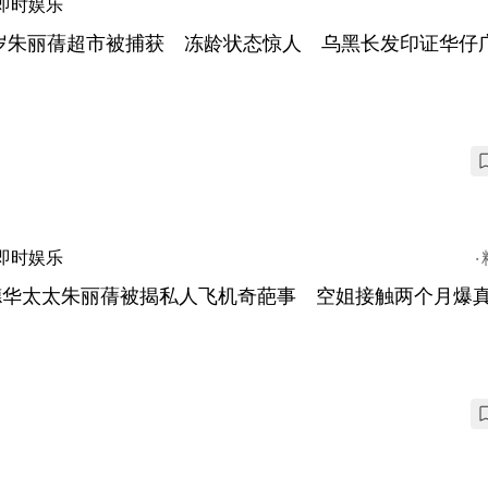
即时娱乐
0岁朱丽蒨超市被捕获 冻龄状态惊人 乌黑长发印证华仔
即时娱乐
德华太太朱丽蒨被揭私人飞机奇葩事 空姐接触两个月爆