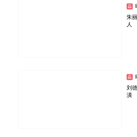
朱
人
刘
潢