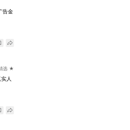
广告金
精选 ★
真实人