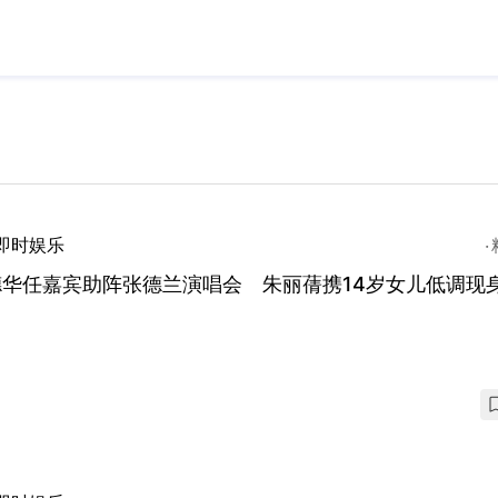
即时娱乐
德华任嘉宾助阵张德兰演唱会 朱丽蒨携14岁女儿低调现