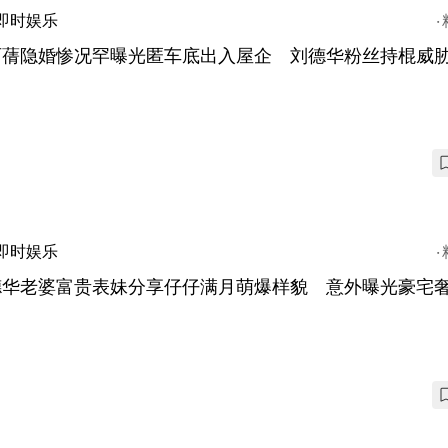
即时娱乐
丽蒨隐婚惨况罕曝光匿车底出入屋企 刘德华粉丝持棍威
即时娱乐
德华老婆富贵表妹分享仔仔满月萌爆样貌 意外曝光豪宅