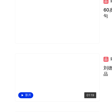
6
句
刘
品
影片
01:19