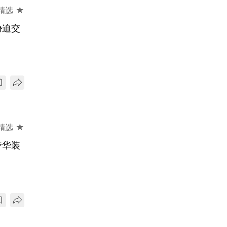
精选 ★
胁迫交
精选 ★
奢华装