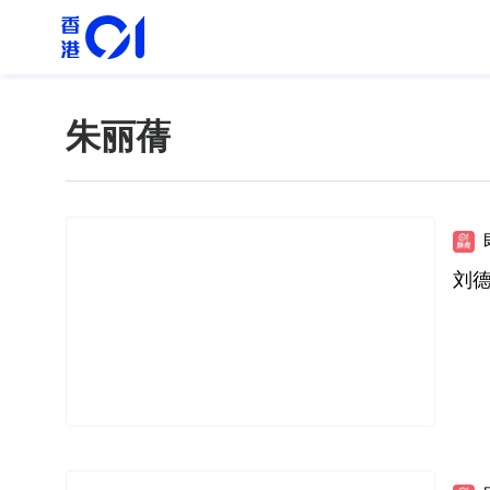
朱丽蒨
刘