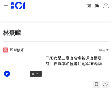
繁
|
简
林熹瞳
即时娱乐
精选 ★
TVB女星二度改名惨被讽改极唔
红 自爆本名撞港姐冠军陈晓华
01:21