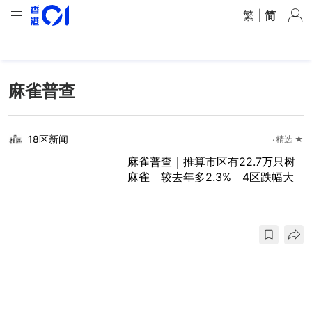
繁
|
简
麻雀普查
18区新闻
精选 ★
麻雀普查｜推算市区有22.7万只树
麻雀 较去年多2.3% 4区跌幅大