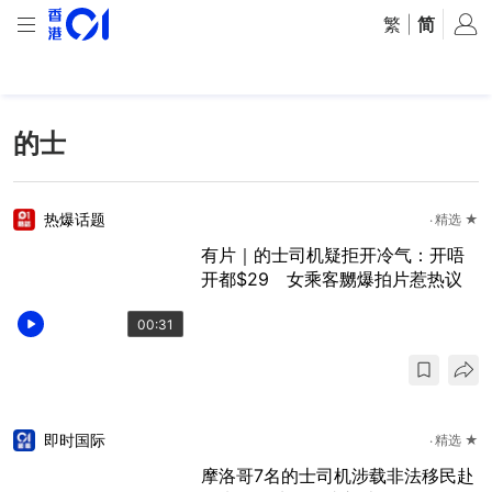
繁
|
简
的士
热爆话题
精选 ★
有片｜的士司机疑拒开冷气：开唔
开都$29 女乘客嬲爆拍片惹热议
00:31
即时国际
精选 ★
摩洛哥7名的士司机涉载非法移民赴