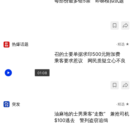
每部份最多错5条 即睇模拟试题
热爆话题
精选 ★
召的士要单据求印500元附加费
乘客要求惹议 网民质疑立心不良
01:08
突发
精选 ★
油麻地的士男乘客“走数” 兼抢司机
$100逃去 警列盗窃追缉