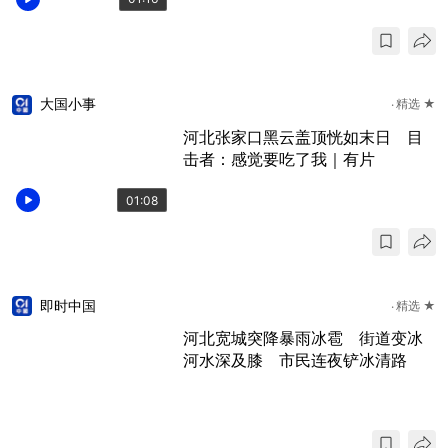
大国小事
精选 ★
河北张家口黑云盖顶恍如末日 目
击者：感觉要吃了我｜有片
01:08
即时中国
精选 ★
河北宽城突降暴雨冰雹 街道变冰
河水深及膝 市民连夜铲冰清路