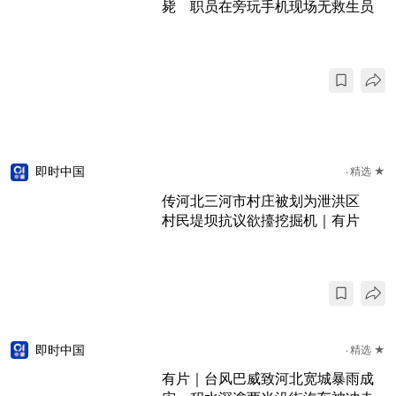
毙 职员在旁玩手机现场无救生员
即时中国
精选 ★
传河北三河市村庄被划为泄洪区
村民堤坝抗议欲擡挖掘机｜有片
即时中国
精选 ★
有片｜台风巴威致河北宽城暴雨成