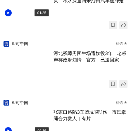
灾 积水深逾两米沿街汽车被冲走
01:25
即时中国
精选 ★
河北残障男困牛场遭奴役3年 老板
声称政府知情 官方：已送回家
即时中国
精选 ★
张家口路陷3车堕坑1死1伤 市民牵
绳合力救人｜有片
01:16