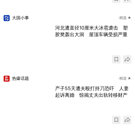
大国小事
精选 ★
河北遭直径10厘米大冰雹袭击 塑
胶凳轰出大洞 屋顶车辆受损严重
热爆话题
精选 ★
产子55天遭夫殴打持刀恐吓 人妻
起诉离婚 惊揭丈夫出轨转移财产