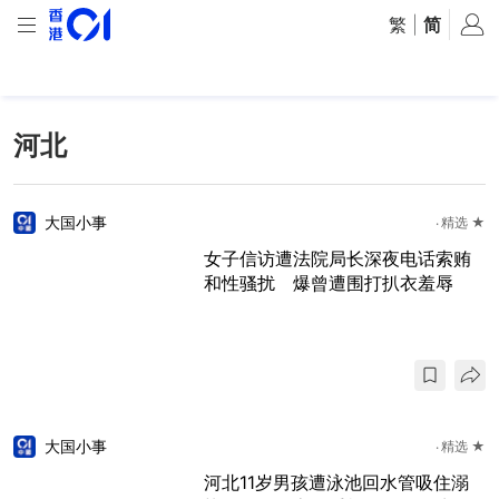
繁
|
简
河北
大国小事
精选 ★
女子信访遭法院局长深夜电话索贿
和性骚扰 爆曾遭围打扒衣羞辱
大国小事
精选 ★
河北11岁男孩遭泳池回水管吸住溺