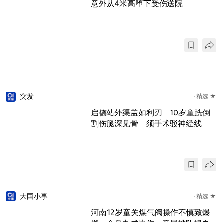
意外从4米高堕下受伤送院
突发
精选 ★
启德站外渠盖如利刃 10岁童跣倒
割伤腿深见骨 须手术驳神经线
大国小事
精选 ★
河南12岁童关煤气阀操作不慎致爆