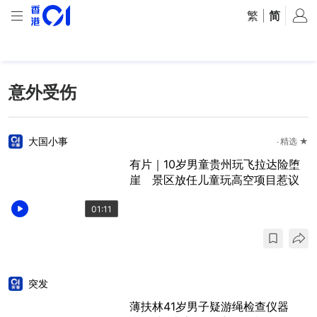
繁
|
简
意外受伤
大国小事
精选 ★
有片｜10岁男童贵州玩飞拉达险堕
崖 景区放任儿童玩高空项目惹议
01:11
突发
薄扶林41岁男子疑游绳检查仪器