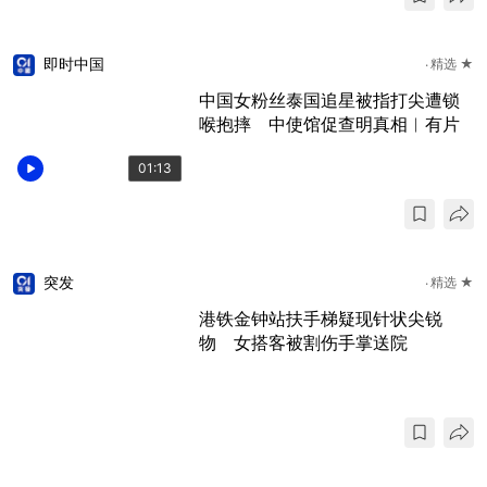
即时中国
精选 ★
中国女粉丝泰国追星被指打尖遭锁
喉抱摔 中使馆促查明真相︱有片
01:13
突发
精选 ★
港铁金钟站扶手梯疑现针状尖锐
物 女搭客被割伤手掌送院