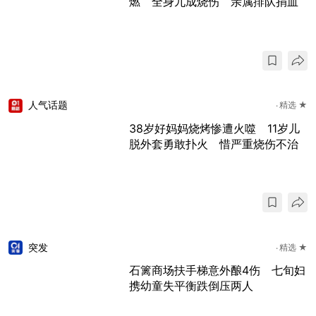
燃 全身九成烧伤 亲属排队捐血
人气话题
精选 ★
38岁好妈妈烧烤惨遭火噬 11岁儿
脱外套勇敢扑火 惜严重烧伤不治
突发
精选 ★
石篱商场扶手梯意外酿4伤 七旬妇
携幼童失平衡跌倒压两人