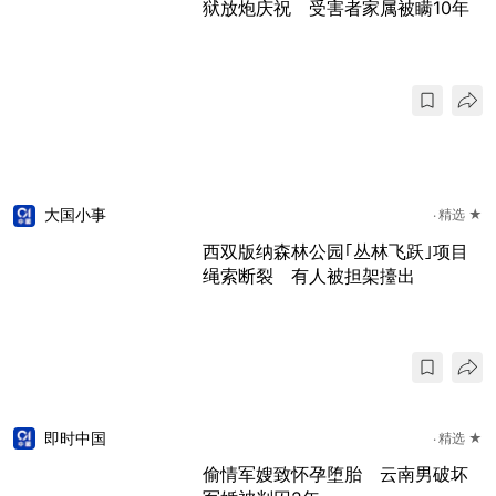
狱放炮庆祝 受害者家属被瞒10年
大国小事
精选 ★
西双版纳森林公园｢丛林飞跃｣项目
绳索断裂 有人被担架擡出
即时中国
精选 ★
偷情军嫂致怀孕堕胎 云南男破坏