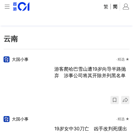
繁
|
简
云南
大国小事
精选 ★
游客爬哈巴雪山遭19岁向导半路抛
弃 涉事公司将其开除并列黑名单
大国小事
精选 ★
19岁女中30刀亡 凶手改判死缓出