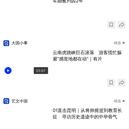
军婚被判囚2年
大国小事
精选 ★
云南虎跳峡巨石滚落 游客慌忙躲
避“感觉地都在动”｜有片
01:07
艺文中国
精选 ★
01直击昆明｜从将帅摇篮到教育长
征 寻访历史遗迹中的中华骨气