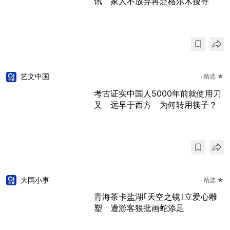
讯 家人不放弃再赴格尔木搜寻
艺文中国
精选 ★
考古证实中国人5000年前就使用刀
叉 远早于西方 为何转用筷子？
大国小事
精选 ★
青海茶卡盐湖｢天空之镜｣立爱心雕
塑 遭游客狠批画蛇添足