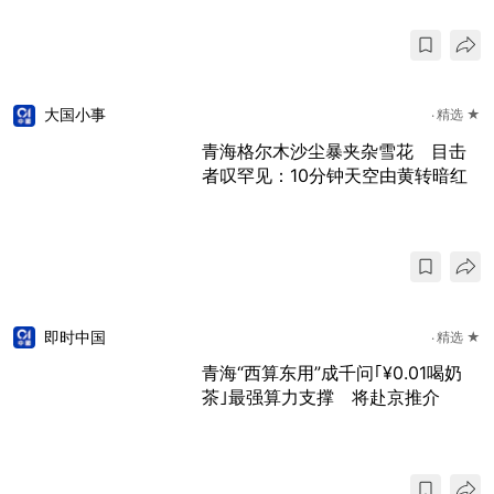
大国小事
精选 ★
青海格尔木沙尘暴夹杂雪花 目击
者叹罕见：10分钟天空由黄转暗红
即时中国
精选 ★
青海“西算东用”成千问｢¥0.01喝奶
茶｣最强算力支撑 将赴京推介