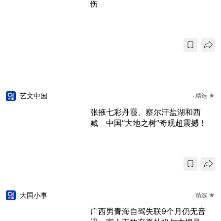
伤
艺文中国
精选 ★
张掖七彩丹霞、察尔汗盐湖和西
藏 中国“大地之树”奇观超震撼！
大国小事
精选 ★
广西男青海自驾失联9个月仍无音