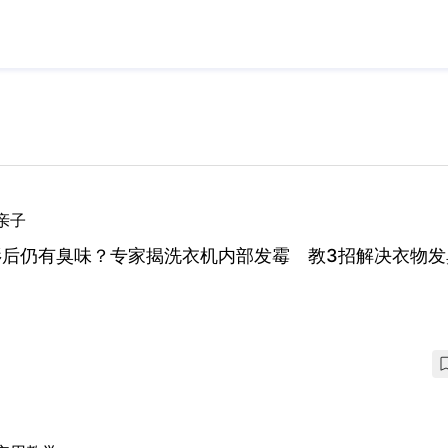
亲子
衫后仍有臭味？专家揭洗衣机内部发霉 教3招解决衣物发