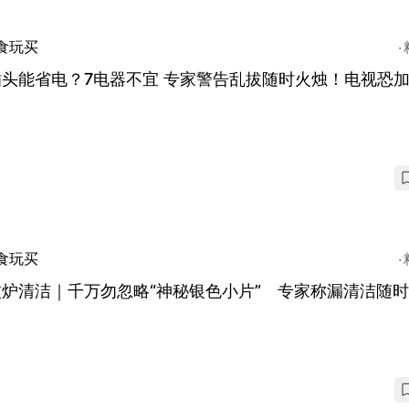
食玩买
插头能省电？7电器不宜 专家警告乱拔随时火烛！电视恐
食玩买
波炉清洁｜千万勿忽略“神秘银色小片” 专家称漏清洁随