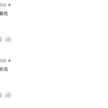
精选 ★
最危
精选 ★
衣流