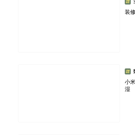
装
小米
湿