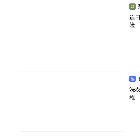
连
险
洗
程