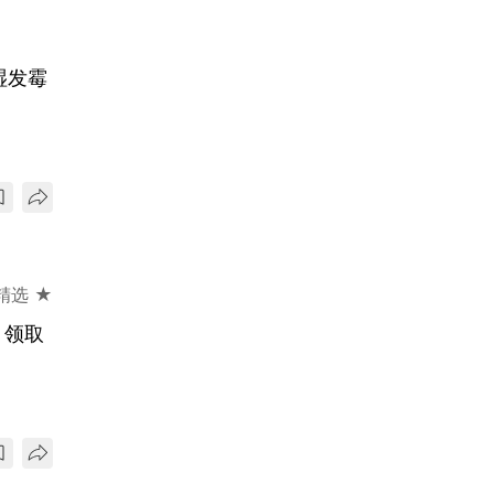
湿发霉
精选 ★
＋领取