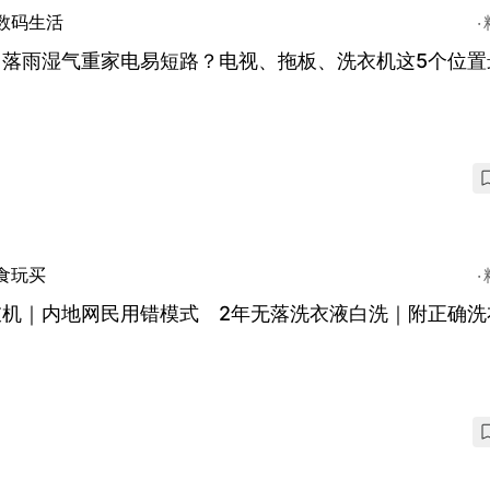
数码生活
日落雨湿气重家电易短路？电视、拖板、洗衣机这5个位置
食玩买
衣机｜内地网民用错模式 2年无落洗衣液白洗｜附正确洗