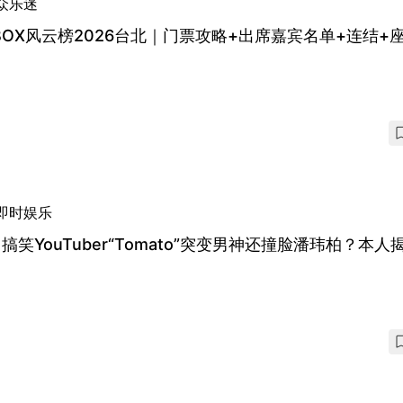
众乐迷
BOX风云榜2026台北｜门票攻略+出席嘉宾名单+连结+
即时娱乐
搞笑YouTuber“Tomato”突变男神还撞脸潘玮柏？本人