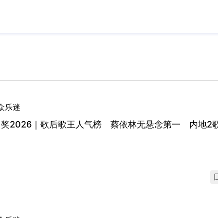
众乐迷
奖2026｜歌后歌王人气榜 蔡依林无悬念第一 内地2