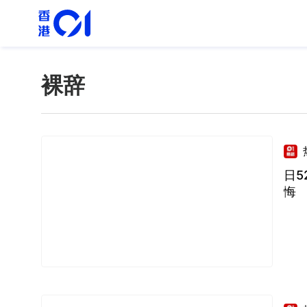
裸辞
日5
悔