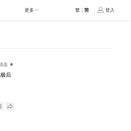
更多
繁
|
简
登入
精选 ★
减极后