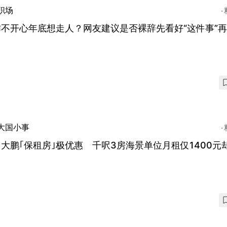
职场
作不开心年底想走人？网友建议是否裸辞先看好“这件事”
大国小事
大鹏｢保租房｣极优惠 千呎3房海景单位月租仅1400元