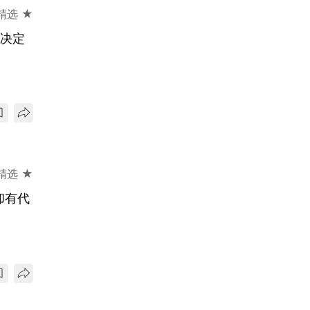
精选 ★
再决定
精选 ★
却有代