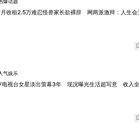
热爆话题
月收租2.5万难忍怪兽家长欲裸辞 网两派激辩：人生会
人气娱乐
7岁电视台女星淡出萤幕3年 现况曝光生活超写意 收入