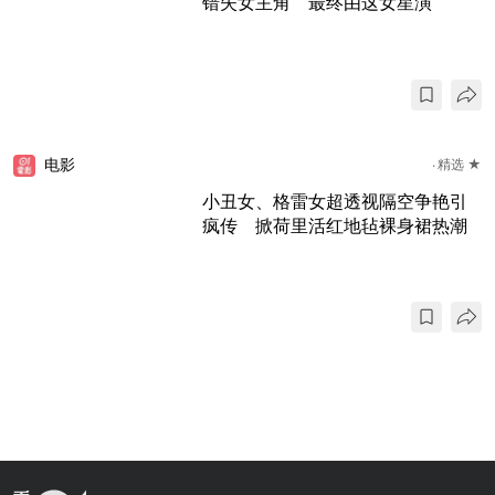
错失女主角 最终由这女星演
电影
精选 ★
小丑女、格雷女超透视隔空争艳引
疯传 掀荷里活红地毡裸身裙热潮