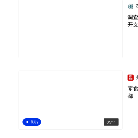
调查
开
零
都
影片
05:11