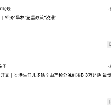
01论坛
｜经济“旱林”急需政策“浇灌”
亲子
开支｜香港生仔几多钱？由产检分娩到凑B 3万起跳 最贵