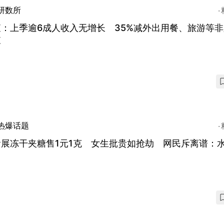
研数所
：上季逾6成人收入无增长 35%减外出用餐、旅游等
支
热爆话题
食展冻干夹糖售1元1克 女生批贵如抢劫 网民斥离谱：