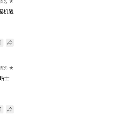
精选 ★
围机遇
精选 ★
贴士