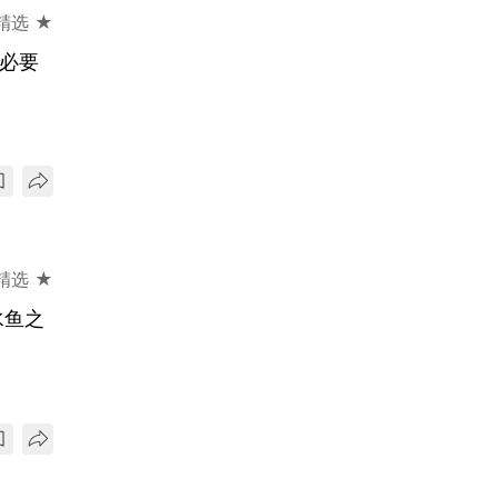
精选 ★
非必要
精选 ★
水鱼之