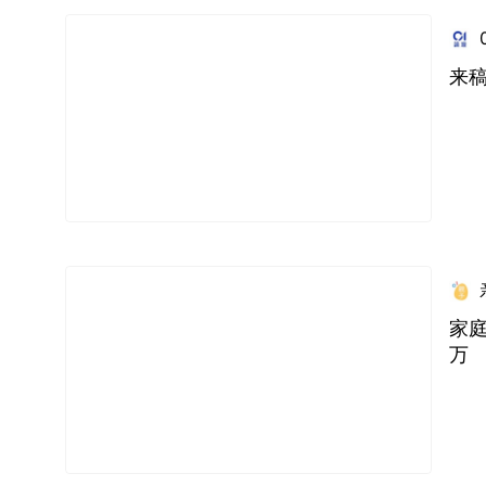
来稿
家庭
万