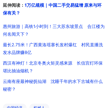
延伸阅读：
1万亿规模｜中国二手交易猛增 原来与环
保有关？
惠州旅游｜高铁1小时到！三大苏东坡景点 合江楼为
何名闻天下？
最长2.75米！广西黄洛瑶寨长发村爆红 村民直播洗
发水品牌赚8亿
西汉有神灯！北京冬奥火矩灵感来源 长信宫灯环保
堪比抽油烟机？
云南有座最神秘抚仙湖 沈睡千年的水下古城有什么
秘密？
中国经济
机械人